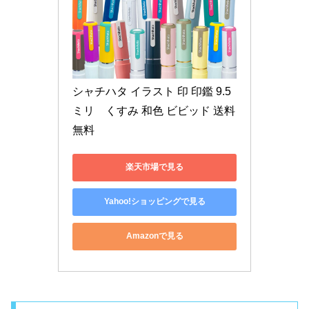
シャチハタ イラスト 印 印鑑 9.5
ミリ　くすみ 和色 ビビッド 送料
無料
楽天市場で見る
Yahoo!ショッピングで見る
Amazonで見る