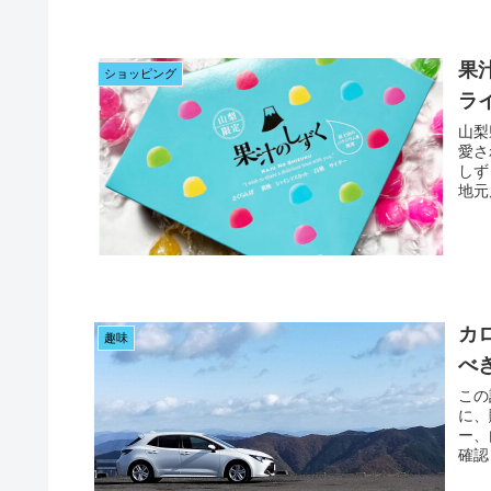
果
ショッピング
ラ
山梨
愛さ
しず
地元
カ
趣味
べ
この
に、
ー、
確認