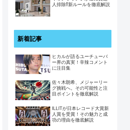
人排除⁉新ルールを徹底解説
新着記事
ヒカルが語るユーチューバ
ー界の真実！辛辣コメント
に注目集
佐々木朗希、メジャーリー
グ挑戦へ。その可能性と注
目ポイントを徹底解説
ILLITが日本レコード大賞新
人賞を受賞！その魅力と成
功の理由を徹底解説