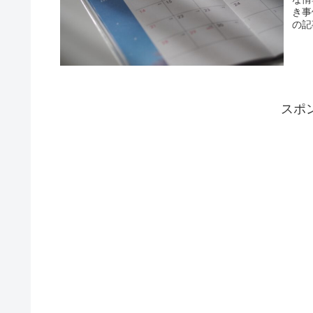
き事
の記
スポ