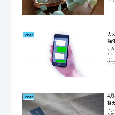
声も
カ
その他
強
カカ
す。
は、
情報
4
その他
格
イン
な情