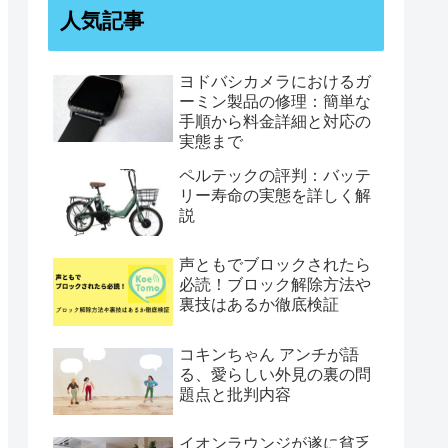
人気記事
ヨドバシカメラにおけるガ
ーミン製品の修理：簡単な
手順から料金詳細と対応の
実態まで
ペルテックの評判：バッテ
リー寿命の実態を詳しく解
説
声ともでブロックされたら
必読！ブロック解除方法や
裏技はあるか徹底検証
コキンちゃん アンチが語
る、愛らしい外見の裏の問
題点と批判内容
イオンラウンジが遂に貧乏