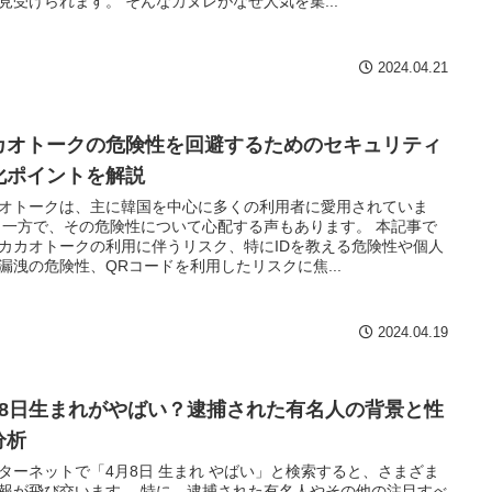
見受けられます。 そんなカヌレがなぜ人気を集...
2024.04.21
カオトークの危険性を回避するためのセキュリティ
化ポイントを解説
オトークは、主に韓国を中心に多くの利用者に愛用されていま
 一方で、その危険性について心配する声もあります。 本記事で
カカオトークの利用に伴うリスク、特にIDを教える危険性や個人
漏洩の危険性、QRコードを利用したリスクに焦...
2024.04.19
月8日生まれがやばい？逮捕された有名人の背景と性
分析
ターネットで「4月8日 生まれ やばい」と検索すると、さまざま
報が飛び交います。 特に、逮捕された有名人やその他の注目すべ