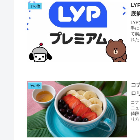
L
その他
底
LY
手に
て契
れた
コ
その他
ロ
コナ
ニュ
値段
り方