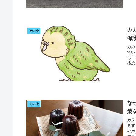
カ
その他
保
カカ
てい
ら「
残念
な
その他
策
カヌ
まず
のカ