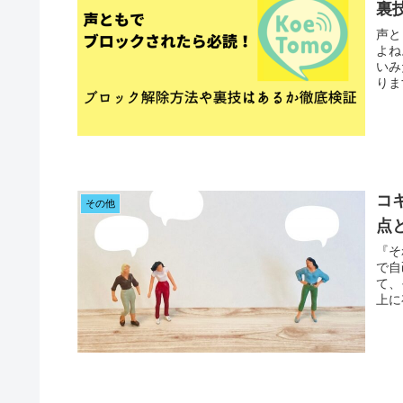
裏
声と
よね
いみ
りま
コ
その他
点
『そ
で自
て、
上に