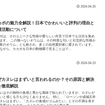
2024.04.25
カポの魅力全解説！日本でかわいいと評判の理由と
護活動について
ポは、そのユニークな性格や愛らしい外見で日本でも注目を集め
ます。 この飛べないオウムは、その特異な匂いと社交的な性格か
夜のオウム」とも称され、多くの自然愛好家に愛されています。
ながら、カカポを日本の動物園で見ることはで...
2024.04.23
ぜカヌレはまずいと言われるのか？その原因と解決
を徹底解説
レはその独特の食感と豊かな風味で知られていますが、カヌレが
いと感じる方も少なくありません。 特に、「ローソンや成城石井
ヌレはまずい」「カヌレの食感がゴムみたい」とその不満を表す