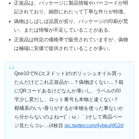
正規品は、パッケージに製品情報やバーコードが明
記されており、細部にわたって丁寧な作りが特徴。
偽物はしばしば品質が劣り、パッケージの印刷が荒
い、または情報が不足していることがある。
正規品は特定の価格帯で販売されていますが、偽物
は極端に安価で提供されていることが多い。
Qoo10でN.(エヌドット)のポリッシュオイル買っ
たんだけどこれ正規品か…？偽物ぽくない…？箱
にQRコードあるけどなんか薄いし、ラベルの印
字少し変だし、ロット番号も本物と違くない？
柑橘系のいい香りがするが本物を使った事ないか
ら分からないのよねー(´；ω；｀)そして商品ペー
ジ見たらコレ…(4枚目
pic.twitter.com/4ybkuhfG2d