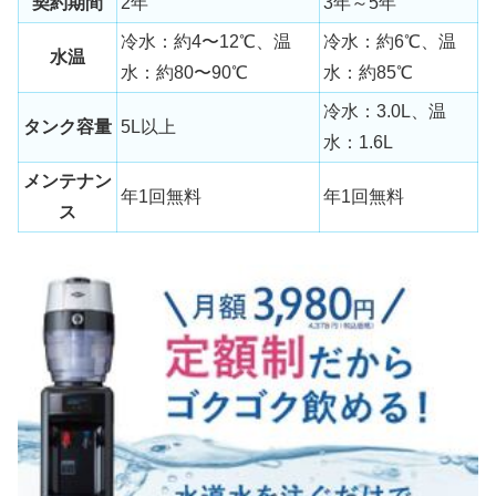
契約期間
2年
3年～5年
冷水：約4〜12℃、温
冷水：約6℃、温
水温
水：約80〜90℃
水：約85℃
冷水：3.0L、温
タンク容量
5L以上
水：1.6L
メンテナン
年1回無料
年1回無料
ス